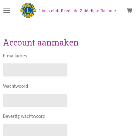
Ga
Lions club Breda de Zuidelijke Baronie
direct
naar
de
hoofdinhoud
Account aanmaken
E-mailadres
Wachtwoord
Bevestig wachtwoord