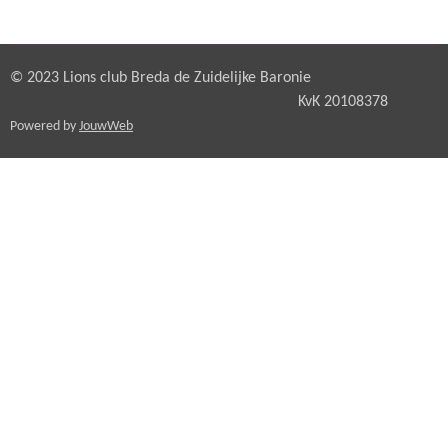
© 2023 Lions club Breda de Zuidelijke Baronie
KvK 20108378
Powered by
JouwWeb