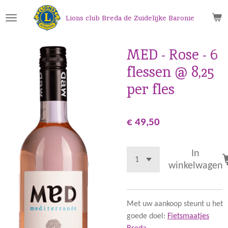
Ga
Lions club Breda de Zuidelijke Baronie
direct
naar
de
MED - Rose - 6
hoofdinhoud
flessen @ 8,25
per fles
€ 49,50
In
winkelwagen
Met uw aankoop steunt u het
goede doel:
Fietsmaatjes