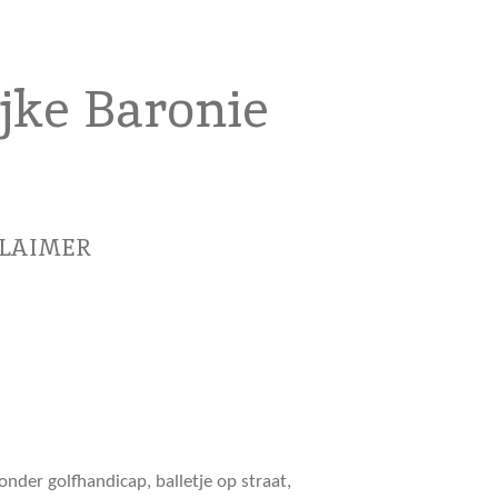
ijke Baronie
CLAIMER
nder golfhandicap, balletje op straat,