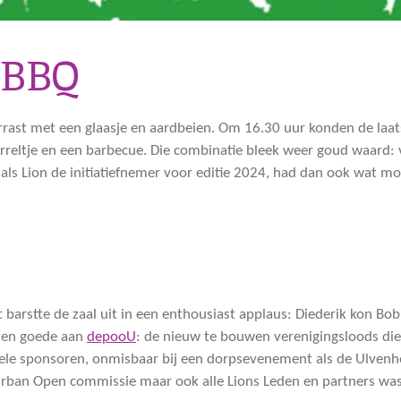
 BBQ
ast met een glaasje en aardbeien. Om 16.30 uur konden de laats
orreltje en een barbecue. Die combinatie bleek weer goud waard:
als Lion de initiatiefnemer voor editie 2024, had dan ook wat mo
barstte de zaal uit in een enthousiast applaus: Diederik kon B
 ten goede aan
depooU
: de nieuw te bouwen verenigingsloods di
vele sponsoren, onmisbaar bij een dorpsevenement als de Ulvenho
 Urban Open commissie maar ook alle Lions Leden en partners was