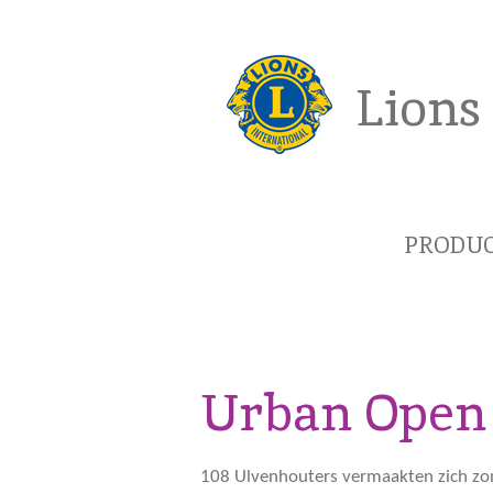
Ga
direct
naar
Lions
de
hoofdinhoud
PRODU
Urban Open 
108 Ulvenhouters vermaakten zich zond