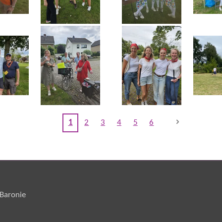
1
2
3
4
5
6
Breda de Zuidelijke Baronie KvK