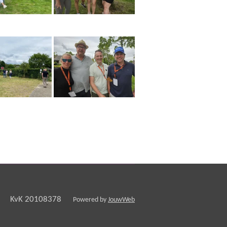
 20108378
Powered by
JouwWeb